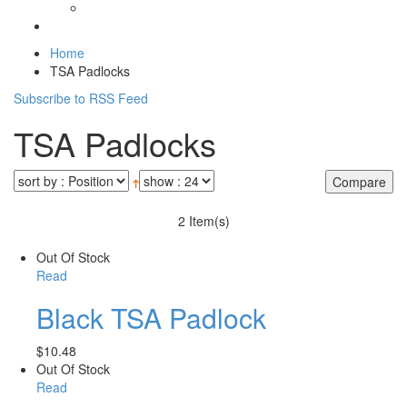
Home
TSA Padlocks
Subscribe to RSS Feed
TSA Padlocks
Compare
2 Item(s)
Out Of Stock
Read
Black TSA Padlock
$10.48
Out Of Stock
Read