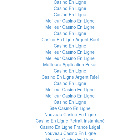
Casino En Ligne
Casino En Ligne
Casino En Ligne
Meilleur Casino En Ligne
Meilleur Casino En Ligne
Casino En Ligne
Casino En Ligne Argent Réel
Casino En Ligne
Meilleur Casino En Ligne
Meilleur Casino En Ligne
Meilleure Application Poker
Casino En Ligne
Casino En Ligne Argent Réel
Casino En Ligne
Meilleur Casino En Ligne
Meilleur Casino En Ligne
Casino En Ligne
Site Casino En Ligne
Nouveau Casino En Ligne
Casino En Ligne Retrait Instantané
Casino En Ligne France Légal
Nouveau Casino En Ligne
Meilleur Casino En Ligne