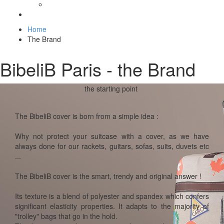
Home
The Brand
BibeliB Paris - the Brand
the starting point
The BibeliB cover is born from a simple idea :
Why not protect your suitcase with a cover, as we have
always done for our rackets, guitars, sofas, suits, duvets etc
...
The BibeliB cover is the smart, trendy and original answer !
Its texture is a blend of polyester and spandex which confers
significant elasticity properties. It adapts to the majority of
"trolley" bags that go in the hold.