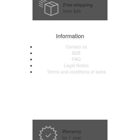
Free shipping
from $40
Information
Contact us
B2B
FAQ
Legal Notice
Terms and conditions of sales
Warranty
for 1 year