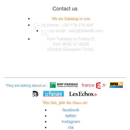
Contact us
We are listening to you
by phone : +33 176 216 466
by email : sav(@)bibelib.com
from Tuesday to Friday 
from 9h30 to 12h30
(Central European Time).
They are talking about us :
You too, join
on
the libers
facebook
twitter
instagram
rss