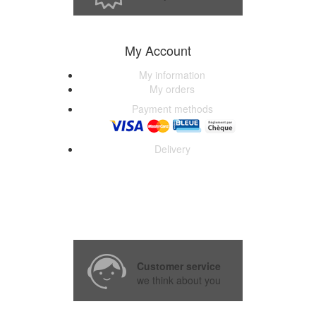
My Account
My information
My orders
Payment methods
Delivery
Customer service
we think about you