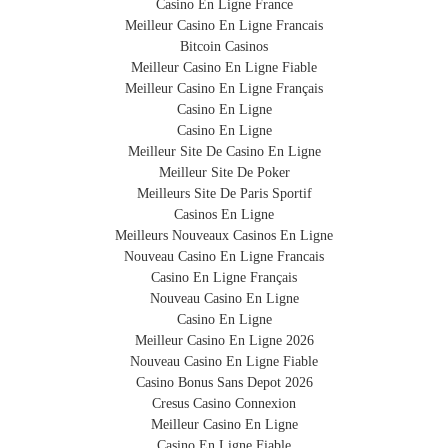
Casino En Ligne France
Meilleur Casino En Ligne Francais
Bitcoin Casinos
Meilleur Casino En Ligne Fiable
Meilleur Casino En Ligne Français
Casino En Ligne
Casino En Ligne
Meilleur Site De Casino En Ligne
Meilleur Site De Poker
Meilleurs Site De Paris Sportif
Casinos En Ligne
Meilleurs Nouveaux Casinos En Ligne
Nouveau Casino En Ligne Francais
Casino En Ligne Français
Nouveau Casino En Ligne
Casino En Ligne
Meilleur Casino En Ligne 2026
Nouveau Casino En Ligne Fiable
Casino Bonus Sans Depot 2026
Cresus Casino Connexion
Meilleur Casino En Ligne
Casino En Ligne Fiable