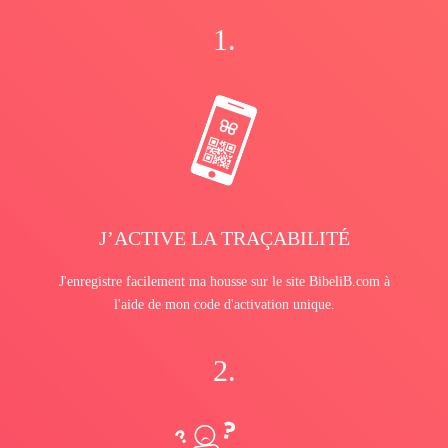
1.
J’ACTIVE LA TRAÇABILITÉ
J'enregistre facilement ma housse sur le site BibeliB.com à
l'aide de mon code d'activation unique.
2.