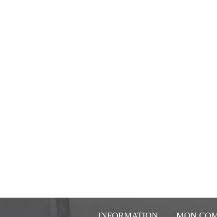
INFORMATION
MON COM