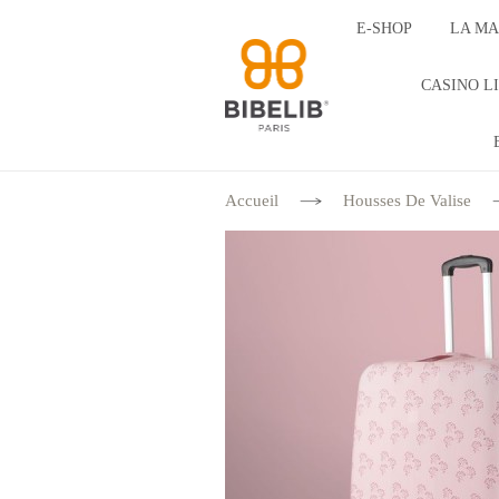
E-SHOP
LA M
CASINO L
Accueil
Housses De Valise
Housse Spray Light Pink
Housse Spray Lig