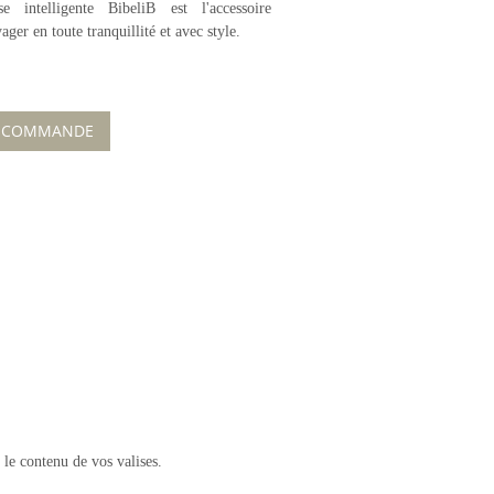
 intelligente BibeliB est l'accessoire
ger en toute tranquillité et avec style.
-COMMANDE
le contenu de vos valises.