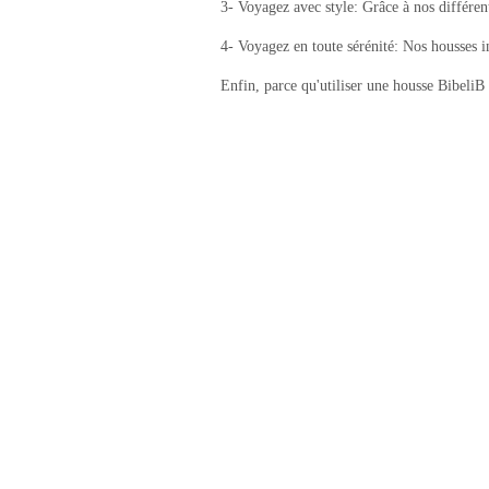
3- Voyagez avec style: Grâce à nos différen
4- Voyagez en toute sérénité: Nos housses in
Enfin, parce qu'utiliser une housse BibeliB