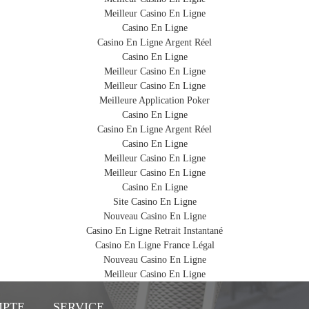
Meilleur Casino En Ligne
Casino En Ligne
Casino En Ligne Argent Réel
Casino En Ligne
Meilleur Casino En Ligne
Meilleur Casino En Ligne
Meilleure Application Poker
Casino En Ligne
Casino En Ligne Argent Réel
Casino En Ligne
Meilleur Casino En Ligne
Meilleur Casino En Ligne
Casino En Ligne
Site Casino En Ligne
Nouveau Casino En Ligne
Casino En Ligne Retrait Instantané
Casino En Ligne France Légal
Nouveau Casino En Ligne
Meilleur Casino En Ligne
PTE
SERVICE