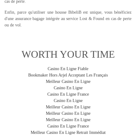
cas de perte.
Enfin, parce qu'utiliser une housse BibeliB est unique, vous bénéficiez
d'une assurance bagage intégrée au service Lost & Found en cas de perte
ou de vol.
WORTH YOUR TIME
Casino En Ligne Fiable
Bookmaker Hors Arjel Acceptant Les Français
Meilleur Casino En Ligne
Casino En Ligne
Casino En Ligne France
Casino En Ligne
Meilleur Casino En Ligne
Meilleur Casino En Ligne
Meilleur Casino En Ligne
Casino En Ligne France
Meilleur Casino En Ligne Retrait Immédiat