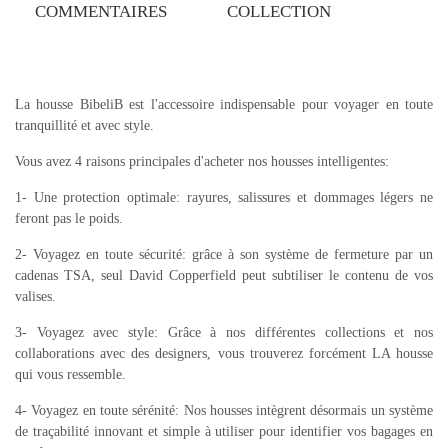
COMMENTAIRES
COLLECTION
La housse BibeliB est l'accessoire indispensable pour voyager en toute
tranquillité et avec style.
Vous avez 4 raisons principales d'acheter nos housses intelligentes:
1- Une protection optimale: rayures, salissures et dommages légers ne
feront pas le poids.
2- Voyagez en toute sécurité: grâce à son système de fermeture par un
cadenas TSA, seul David Copperfield peut subtiliser le contenu de vos
valises.
3- Voyagez avec style: Grâce à nos différentes collections et nos
collaborations avec des designers, vous trouverez forcément LA housse
qui vous ressemble.
4- Voyagez en toute sérénité: Nos housses intègrent désormais un système
de traçabilité innovant et simple à utiliser pour identifier vos bagages en