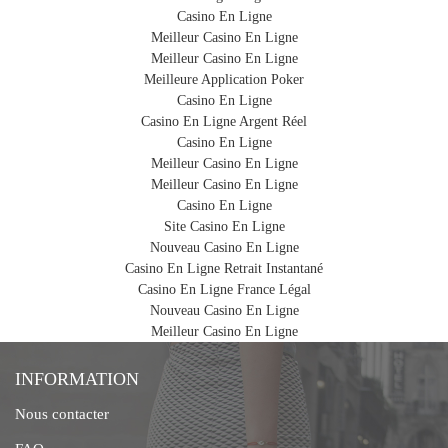
Casino En Ligne
Meilleur Casino En Ligne
Meilleur Casino En Ligne
Meilleure Application Poker
Casino En Ligne
Casino En Ligne Argent Réel
Casino En Ligne
Meilleur Casino En Ligne
Meilleur Casino En Ligne
Casino En Ligne
Site Casino En Ligne
Nouveau Casino En Ligne
Casino En Ligne Retrait Instantané
Casino En Ligne France Légal
Nouveau Casino En Ligne
Meilleur Casino En Ligne
INFORMATION
Nous contacter