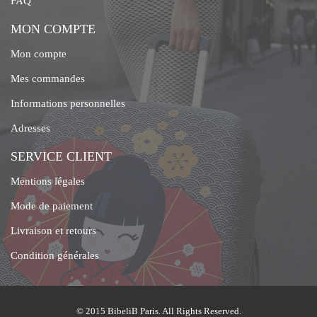
FAQ
MON COMPTE
Mon compte
Mes commandes
Informations personnelles
Adresses
SERVICE CLIENT
Mentions légales
Mode de paiement
Livraison et retours
Housse Spray Light Blue BIBELIB est la première marque Française d’acce
Condition générales
et trendy qui permettent de voyager avec style en toute tranquillité. La h
Paris permet de personnaliser votre valise ou votre trolley. La housse de prot
paris protège votre valise ou votre trolley des chocs légers et des rayures. Plus
© 2015 BibeliB Paris. All Rights Reserved.
abimés, cassés ou endommagés avec leurs poignées télescopiques et leurs roule