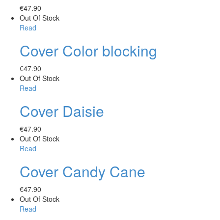
€47.90
Out Of Stock
Read
Cover Color blocking
€47.90
Out Of Stock
Read
Cover Daisie
€47.90
Out Of Stock
Read
Cover Candy Cane
€47.90
Out Of Stock
Read