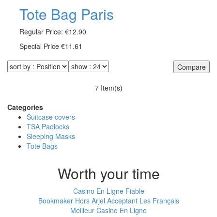
Tote Bag Paris
Regular Price:
€12.90
Special Price
€11.61
Compare
7 Item(s)
Categories
Suitcase covers
TSA Padlocks
Sleeping Masks
Tote Bags
Worth your time
Casino En Ligne Fiable
Bookmaker Hors Arjel Acceptant Les Français
Meilleur Casino En Ligne