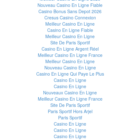
Nouveau Casino En Ligne Fiable
Casino Bonus Sans Depot 2026
Cresus Casino Connexion
Meilleur Casino En Ligne
Casino En Ligne Fiable
Meilleur Casino En Ligne
Site De Paris Sportif
Casino En Ligne Argent Réel
Meilleur Casino En Ligne France
Meilleur Casino En Ligne
Nouveau Casino En Ligne
Casino En Ligne Qui Paye Le Plus
Casino En Ligne
Casino En Ligne
Nouveaux Casino En Ligne
Meilleur Casino En Ligne France
Site De Paris Sportif
Paris Sportif Hors Arjel
Paris Sportif
Casino En Ligne
Casino En Ligne
Casino En Ligne