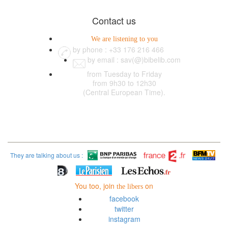
Contact us
We are listening to you
by phone : +33 176 216 466
by email : sav(@)bibelib.com
from Tuesday to Friday
from 9h30 to 12h30
(Central European Time).
They are talking about us :
You too, join
on
the libers
facebook
twitter
instagram