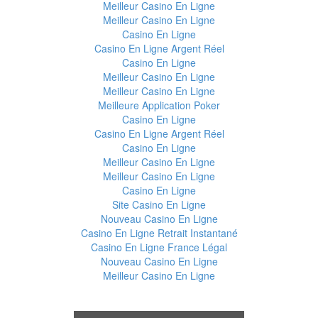
Meilleur Casino En Ligne
Meilleur Casino En Ligne
Casino En Ligne
Casino En Ligne Argent Réel
Casino En Ligne
Meilleur Casino En Ligne
Meilleur Casino En Ligne
Meilleure Application Poker
Casino En Ligne
Casino En Ligne Argent Réel
Casino En Ligne
Meilleur Casino En Ligne
Meilleur Casino En Ligne
Casino En Ligne
Site Casino En Ligne
Nouveau Casino En Ligne
Casino En Ligne Retrait Instantané
Casino En Ligne France Légal
Nouveau Casino En Ligne
Meilleur Casino En Ligne