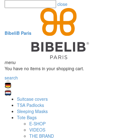
close
BibeliB Paris
menu
You have no items in your shopping cart.
search
Suitcase covers
TSA Padlocks
Sleeping Masks
Tote Bags
E-SHOP
VIDEOS
THE BRAND