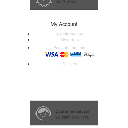
for 2 years
My Account
My information
My orders
Payment methods
Delivery
Customer service
we think about you