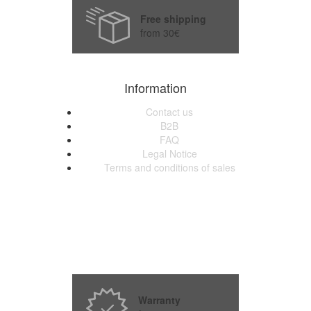
Free shipping
from 30€
Information
Contact us
B2B
FAQ
Legal Notice
Terms and conditions of sales
Warranty