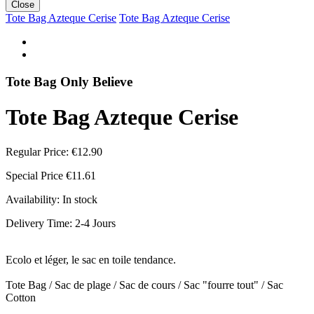
Close
Tote Bag Azteque Cerise
Tote Bag Azteque Cerise
Tote Bag Only Believe
Tote Bag Azteque Cerise
Regular Price:
€12.90
Special Price
€11.61
Availability:
In stock
Delivery Time: 2-4 Jours
Ecolo et léger, le sac en toile tendance.
Tote Bag / Sac de plage / Sac de cours / Sac "fourre tout" / Sac
Cotton