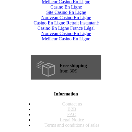
Meilleur Casino En Ligne
Casino En Ligne
Site Casino En Ligne
Nouveau Casino En Ligne
Casino En Ligne Retrait Instantané
Casino En Ligne France Légal
Nouveau Casino En Ligne
Meilleur Casino En Ligne
Free shipping
from 30€
Information
Contact us
B2B
FAQ
Legal Notice
Terms and conditions of sales