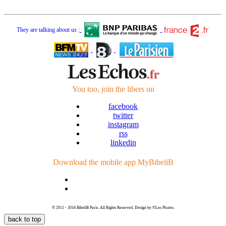
They are talking about us :
You too, join
the libers
on
facebook
twitter
instagram
rss
linkedin
Download the mobile app
MyBibeliB
© 2011 - 2016 BibeliB Paris. All Rights Reserved. Design by ©Les Pirates.
back to top