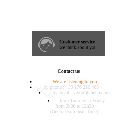
Customer service
we think about you
Contact us
We are listening to you
by phone : +33 176 216 466
by email : sav(@)bibelib.com
from Tuesday to Friday
from 9h30 to 12h30
(Central European Time).