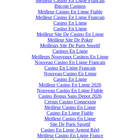
Meilleur Casino En Ligne Francais
Bitcoin Casinos
Meilleur Casino En Ligne Fiable
Meilleur Casino En Ligne Français
Casino En Ligne
Casino En Ligne
Meilleur Site De Casino En Ligne
Meilleur Site De Poker
Meilleurs Site De Paris Sportif
Casinos En Ligne
Meilleurs Nouveaux Casinos En Ligne
Nouveau Casino En Ligne Francais
Casino En Ligne Français
Nouveau Casino En Ligne
Casino En Ligne
Meilleur Casino En Ligne 2026
Nouveau Casino En Ligne Fiable
Casino Bonus Sans Depot 2026
Cresus Casino Connexion
Meilleur Casino En Ligne
Casino En Ligne Fiable
Meilleur Casino En Ligne
Site De Paris Sportif
Casino En Ligne Argent Réel
Meilleur Casino En Ligne France