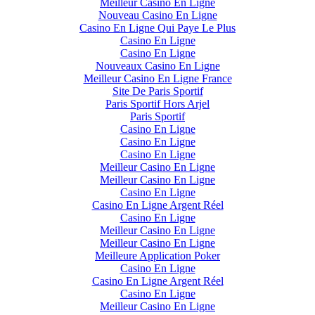
Meilleur Casino En Ligne
Nouveau Casino En Ligne
Casino En Ligne Qui Paye Le Plus
Casino En Ligne
Casino En Ligne
Nouveaux Casino En Ligne
Meilleur Casino En Ligne France
Site De Paris Sportif
Paris Sportif Hors Arjel
Paris Sportif
Casino En Ligne
Casino En Ligne
Casino En Ligne
Meilleur Casino En Ligne
Meilleur Casino En Ligne
Casino En Ligne
Casino En Ligne Argent Réel
Casino En Ligne
Meilleur Casino En Ligne
Meilleur Casino En Ligne
Meilleure Application Poker
Casino En Ligne
Casino En Ligne Argent Réel
Casino En Ligne
Meilleur Casino En Ligne