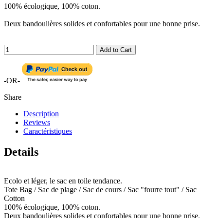
100% écologique, 100% coton.
Deux bandoulières solides et confortables pour une bonne prise.
Add to Cart
-OR-
Share
Description
Reviews
Caractéristiques
Details
Ecolo et léger, le sac en toile tendance.
Tote Bag / Sac de plage / Sac de cours / Sac "fourre tout" / Sac
Cotton
100% écologique, 100% coton.
Deux bandoulières solides et confortables pour une bonne prise.