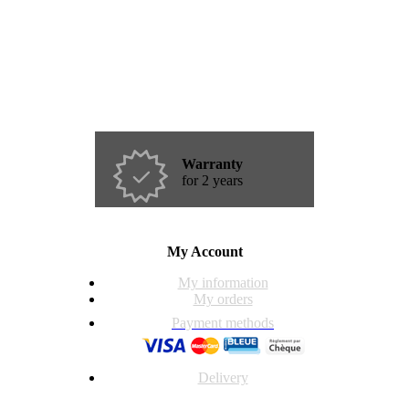
Warranty
for 2 years
My Account
My information
My orders
Payment methods
Delivery