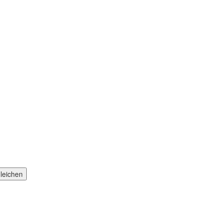
leichen