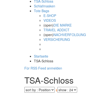
TSA-Schloss
Schlafmasken
Tote Bags
E-SHOP
VIDEOS
(open)
DIE MARKE
TRAVEL ADDICT
(open)
NACHVERFOLGUNG
VERSICHERUNG
Startseite
TSA-Schloss
Für RSS Feed anmelden
TSA-Schloss