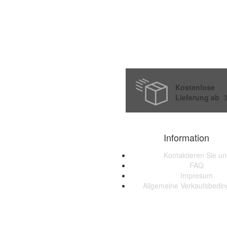
Kostenlose
Lieferung ab
3
Information
Kontaktieren Sie un
FAQ
Impresum
Allgemeine Verkaufsbedi