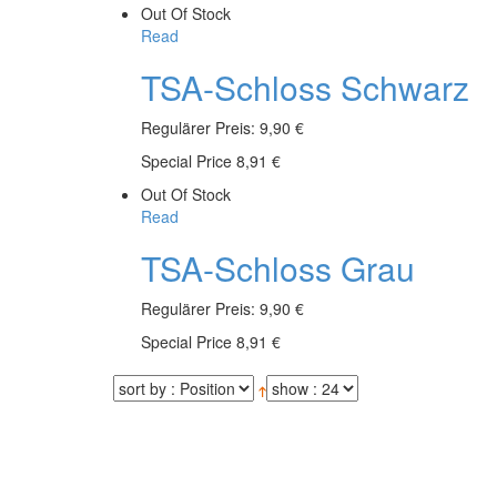
Out Of Stock
Read
TSA-Schloss Schwarz
Regulärer Preis:
9,90 €
Special Price
8,91 €
Out Of Stock
Read
TSA-Schloss Grau
Regulärer Preis:
9,90 €
Special Price
8,91 €