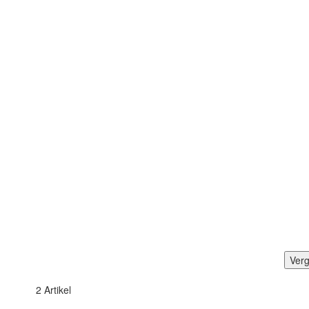
Verg
2 Artikel