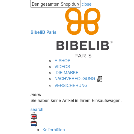
close
BibeliB Paris
E-SHOP
VIDEOS
DIE MARKE
NACHVERFOLGUNG
VERSICHERUNG
menu
Sie haben keine Artikel in Ihrem Einkaufswagen.
search
Kofferhüllen