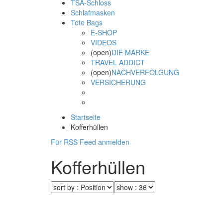
TSA-Schloss
Schlafmasken
Tote Bags
E-SHOP
VIDEOS
(open)
DIE MARKE
TRAVEL ADDICT
(open)
NACHVERFOLGUNG
VERSICHERUNG
Startseite
Kofferhüllen
Für RSS Feed anmelden
Kofferhüllen