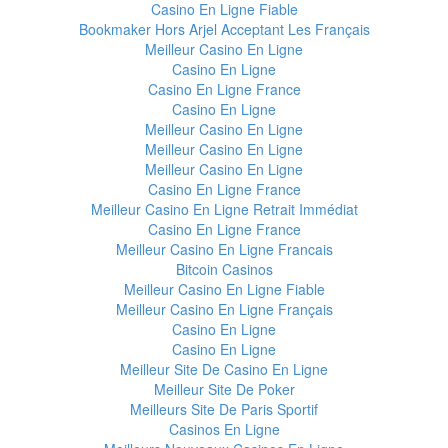
Casino En Ligne Fiable
Bookmaker Hors Arjel Acceptant Les Français
Meilleur Casino En Ligne
Casino En Ligne
Casino En Ligne France
Casino En Ligne
Meilleur Casino En Ligne
Meilleur Casino En Ligne
Meilleur Casino En Ligne
Casino En Ligne France
Meilleur Casino En Ligne Retrait Immédiat
Casino En Ligne France
Meilleur Casino En Ligne Francais
Bitcoin Casinos
Meilleur Casino En Ligne Fiable
Meilleur Casino En Ligne Français
Casino En Ligne
Casino En Ligne
Meilleur Site De Casino En Ligne
Meilleur Site De Poker
Meilleurs Site De Paris Sportif
Casinos En Ligne