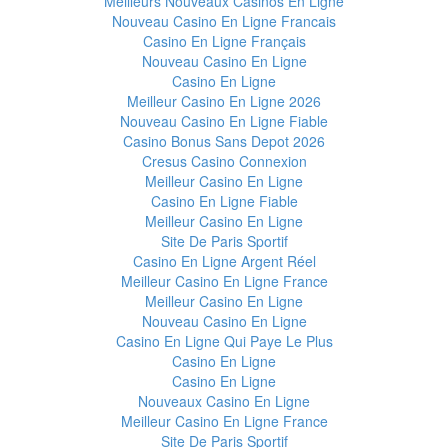
Meilleurs Nouveaux Casinos En Ligne
Nouveau Casino En Ligne Francais
Casino En Ligne Français
Nouveau Casino En Ligne
Casino En Ligne
Meilleur Casino En Ligne 2026
Nouveau Casino En Ligne Fiable
Casino Bonus Sans Depot 2026
Cresus Casino Connexion
Meilleur Casino En Ligne
Casino En Ligne Fiable
Meilleur Casino En Ligne
Site De Paris Sportif
Casino En Ligne Argent Réel
Meilleur Casino En Ligne France
Meilleur Casino En Ligne
Nouveau Casino En Ligne
Casino En Ligne Qui Paye Le Plus
Casino En Ligne
Casino En Ligne
Nouveaux Casino En Ligne
Meilleur Casino En Ligne France
Site De Paris Sportif