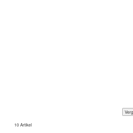
Verg
10 Artikel