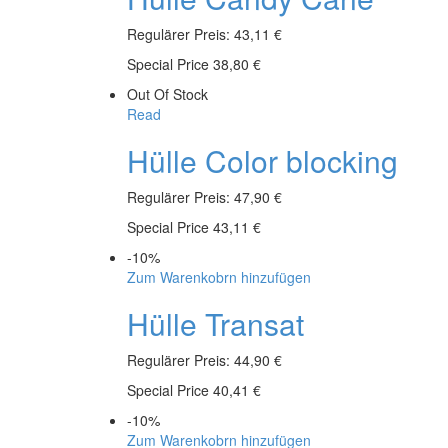
Regulärer Preis:
43,11 €
Special Price
38,80 €
Out Of Stock
Read
Hülle Color blocking
Regulärer Preis:
47,90 €
Special Price
43,11 €
-10%
Zum Warenkobrn hinzufügen
Hülle Transat
Regulärer Preis:
44,90 €
Special Price
40,41 €
-10%
Zum Warenkobrn hinzufügen