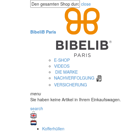
close
BibeliB Paris
E-SHOP
VIDEOS
DIE MARKE
NACHVERFOLGUNG
VERSICHERUNG
menu
Sie haben keine Artikel in Ihrem Einkaufswagen.
search
Kofferhüllen