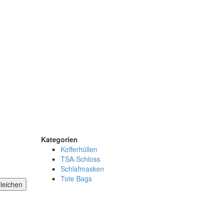
Kategorien
Kofferhüllen
TSA-Schloss
Schlafmasken
Tote Bags
leichen