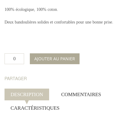
100% écologique, 100% coton.
Deux bandoulières solides et confortables pour une bonne prise.
AJOUTER AU PANIER
PARTAGER
DESCRIPTION
COMMENTAIRES
CARACTÉRISTIQUES