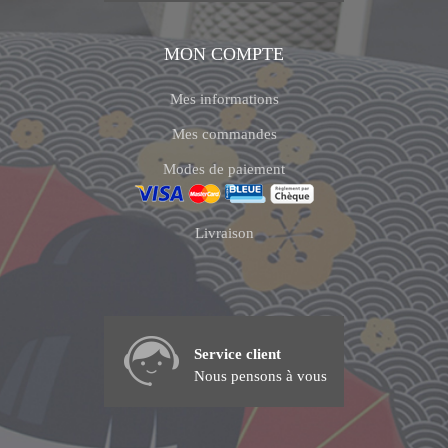
MON COMPTE
Mes informations
Mes commandes
Modes de paiement
Livraison
Service client
Nous pensons à vous