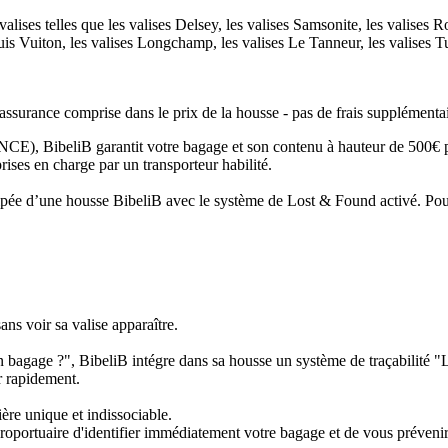
lises telles que les valises Delsey, les valises Samsonite, les valises Ro
uis Vuiton, les valises Longchamp, les valises Le Tanneur, les valises T
assurance comprise dans le prix de la housse - pas de frais supplémentai
 BibeliB garantit votre bagage et son contenu à hauteur de 500€ par 
rises en charge par un transporteur habilité.
équipée d’une housse BibeliB avec le système de Lost & Found activé. Po
ans voir sa valise apparaître.
on bagage ?", BibeliB intégre dans sa housse un système de traçabilité 
er rapidement.
ère unique et indissociable.
roportuaire d'identifier immédiatement votre bagage et de vous prévenir 