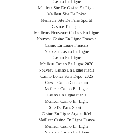
Casino En Ligne
soute (de 60 à 86 cm).
www.BibeliB.com ou avec votre smartphone en flashant
Meilleur Site De Casino En Ligne
le QR code.
Meilleur Site De Poker
2. Hélas, votre bagage est égaré - comme 30 millions
Meilleurs Site De Paris Sportif
d'autres bagages par an.
Casinos En Ligne
3. Le personnel aéroportuaire identifie immédiatement
PROTECTRICE
Meilleurs Nouveaux Casinos En Ligne
votre valise parmi les autres bagages perdus et vous
Nouveau Casino En Ligne Francais
Elle protège votre valise contre les rayures et les
prévient de sa localisation.
Casino En Ligne Français
4. Vous recevez une alerte par email et par sms.
dommages légers.
Nouveau Casino En Ligne
5. Le personnel aéroportuaire vous restitue votre bagage.
Casino En Ligne
Meilleur Casino En Ligne 2026
Nouveau Casino En Ligne Fiable
ECOLOGIQUE
Casino Bonus Sans Depot 2026
Cresus Casino Connexion
Se délestant de l’image polluante du plastique, la
Meilleur Casino En Ligne
housse respecte l’environnement et le
Casino En Ligne Fiable
développement durable.
Meilleur Casino En Ligne
Site De Paris Sportif
IMPERMEABLE
Casino En Ligne Argent Réel
Meilleur Casino En Ligne France
Elle n’absorbe pas l’eau de telle sorte que la pluie et
Meilleur Casino En Ligne
les liquides ruissellent sur votre valise.
Nouveau Casino En Ligne