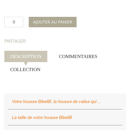
AJOUTER AU PANIER
PARTAGER
DESCRIPTION
COMMENTAIRES
COLLECTION
Votre housse BibeliB, la housse de valise qui ...
Protège
votre valise
La housse BibeliB offre une protection optimale contre
La taille de votre housse BibeliB
les rayures, les salissures, les liquides et les dommages
La housse BibeliB est à taille unique et universelle.
légers.