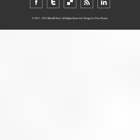
perdus. Plus de valises ou trolleys perdus. La housse BibeliB inclut une assur
perte et le vol de votre valise ou trolley. Housse Dopler-BibeliB
© 2011 - 2015 BibeliB Paris. All Rights Reserved. Design by ©Les Pirates.