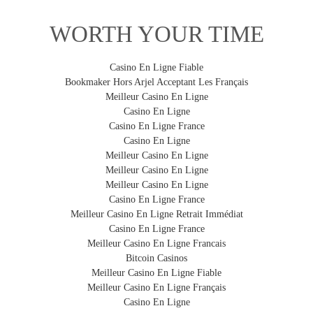
C. Ranger la housse dans sa pochette.
Le système de traçabilité "Lost and Found" est :
des chocs, rayures et des dommages légers.
D. C’est fait, votre housse est rangée !
WORTH YOUR TIME
Anonyme
:
le personnel aéroportuaire n'a aucune
information sur le propriétaire de la valise.
Casino En Ligne Fiable
Permanent et flexible :
pas besoin de remplir une
Bookmaker Hors Arjel Acceptant Les Français
INTELLIGENTE
nouvelle étiquette à chaque fois que vous voyagez ou
Meilleur Casino En Ligne
changez de valise.
Son
système de traçabilité
intégré permet de
Casino En Ligne
retrouver votre valise.
Casino En Ligne France
Robuste :
parce que votre étiquette fait partie intégrante
Casino En Ligne
de la housse, elle ne peut pas être arrachée.
Meilleur Casino En Ligne
Dissuasif :
une preuve visible de propriété réduit les
Meilleur Casino En Ligne
risques de vol.
Meilleur Casino En Ligne
SIMPLE
Casino En Ligne France
Conforme aux lois locales :
de nombreux pays, aéroports,
La housse se met ou s’enlève en 30 secondes.
Meilleur Casino En Ligne Retrait Immédiat
gares, transporteurs, compagnies aériennes requièrent
Casino En Ligne France
l'identification obligatoire des bagages.
Meilleur Casino En Ligne Francais
Bitcoin Casinos
Meilleur Casino En Ligne Fiable
Comment fonctionne le système de traçabilité de ma
EXTENSIBLE
Meilleur Casino En Ligne Français
housse ?
Elle s’adapte sur la majorité des valises qui vont en
Casino En Ligne
1. Activation de votre housse BibeliB sur le site