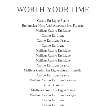
Le système de traçabilité "Lost and Found" est :
des chocs, rayures et des dommages légers.
D. C’est fait, votre housse est rangée !
WORTH YOUR TIME
Anonyme
:
le personnel aéroportuaire n'a aucune
information sur le propriétaire de la valise.
Casino En Ligne Fiable
Permanent et flexible :
pas besoin de remplir une
Bookmaker Hors Arjel Acceptant Les Français
INTELLIGENTE
nouvelle étiquette à chaque fois que vous voyagez ou
Meilleur Casino En Ligne
changez de valise.
Son
système de traçabilité
intégré permet de
Casino En Ligne
retrouver votre valise.
Casino En Ligne France
Robuste :
parce que votre étiquette fait partie intégrante
Casino En Ligne
de la housse, elle ne peut pas être arrachée.
Meilleur Casino En Ligne
Dissuasif :
une preuve visible de propriété réduit les
Meilleur Casino En Ligne
risques de vol.
Meilleur Casino En Ligne
SIMPLE
Casino En Ligne France
Conforme aux lois locales :
de nombreux pays, aéroports,
La housse se met ou s’enlève en 30 secondes.
Meilleur Casino En Ligne Retrait Immédiat
gares, transporteurs, compagnies aériennes requièrent
Casino En Ligne France
l'identification obligatoire des bagages.
Meilleur Casino En Ligne Francais
Bitcoin Casinos
Meilleur Casino En Ligne Fiable
Comment fonctionne le système de traçabilité de ma
EXTENSIBLE
Meilleur Casino En Ligne Français
housse ?
Elle s’adapte sur la majorité des valises qui vont en
Casino En Ligne
1. Activation de votre housse BibeliB sur le site
Casino En Ligne
soute (de 60 à 86 cm).