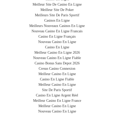
www.BibeliB.com ou avec votre smartphone en flashant
Meilleur Site De Casino En Ligne
le QR code.
Meilleur Site De Poker
2. Hélas, votre bagage est égaré - comme 30 millions
Meilleurs Site De Paris Sportif
d'autres bagages par an.
Casinos En Ligne
3. Le personnel aéroportuaire identifie immédiatement
PROTECTRICE
Meilleurs Nouveaux Casinos En Ligne
votre valise parmi les autres bagages perdus et vous
Nouveau Casino En Ligne Francais
Elle protège votre valise contre les rayures et les
prévient de sa localisation.
Casino En Ligne Français
4. Vous recevez une alerte par email et par sms.
dommages légers.
Nouveau Casino En Ligne
5. Le personnel aéroportuaire vous restitue votre bagage.
Casino En Ligne
Meilleur Casino En Ligne 2026
Nouveau Casino En Ligne Fiable
ECOLOGIQUE
Casino Bonus Sans Depot 2026
Cresus Casino Connexion
Se délestant de l’image polluante du plastique, la
Meilleur Casino En Ligne
housse respecte l’environnement et le
Casino En Ligne Fiable
développement durable.
Meilleur Casino En Ligne
Site De Paris Sportif
IMPERMEABLE
Casino En Ligne Argent Réel
Meilleur Casino En Ligne France
Elle n’absorbe pas l’eau de telle sorte que la pluie et
Meilleur Casino En Ligne
les liquides ruissellent sur votre valise.
Nouveau Casino En Ligne