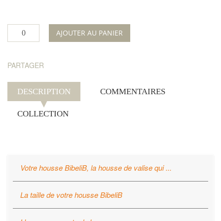
AJOUTER AU PANIER
PARTAGER
DESCRIPTION
COMMENTAIRES
COLLECTION
Votre housse BibeliB, la housse de valise qui ...
Protège
votre valise
La housse BibeliB offre une protection optimale contre
La taille de votre housse BibeliB
les rayures, les salissures, les liquides et les dommages
La housse BibeliB est à taille unique et universelle.
légers.