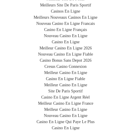
Meilleurs Site De Paris Sportif
Casinos En Ligne
Meilleurs Nouveaux Casinos En Ligne
Nouveau Casino En Ligne Francais
Casino En Ligne Français
Nouveau Casino En Ligne
Casino En Ligne
Meilleur Casino En Ligne 2026
Nouveau Casino En Ligne Fiable
Casino Bonus Sans Depot 2026
Cresus Casino Connexion
Meilleur Casino En Ligne
Casino En Ligne Fiable
Meilleur Casino En Ligne
Site De Paris Sportif
Casino En Ligne Argent Réel
Meilleur Casino En Ligne France
Meilleur Casino En Ligne
Nouveau Casino En Ligne
Casino En Ligne Qui Paye Le Plus
Casino En Ligne