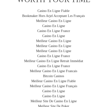
Casino En Ligne Fiable
Bookmaker Hors Arjel Acceptant Les Français
Meilleur Casino En Ligne
Casino En Ligne
Casino En Ligne France
Casino En Ligne
Meilleur Casino En Ligne
Meilleur Casino En Ligne
Meilleur Casino En Ligne
Casino En Ligne France
Meilleur Casino En Ligne Retrait Immédiat
Casino En Ligne France
Meilleur Casino En Ligne Francais
Bitcoin Casinos
Meilleur Casino En Ligne Fiable
Meilleur Casino En Ligne Français
Casino En Ligne
Casino En Ligne
Meilleur Site De Casino En Ligne
Meilleur Site De Poker