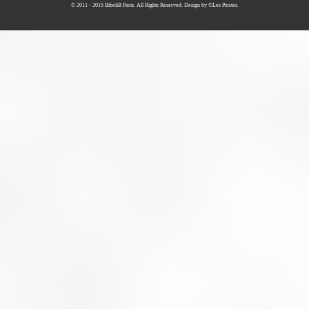
© 2011 - 2015 BibeliB Paris. All Rights Reserved. Design by ©Les Pirates.