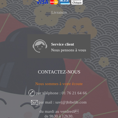
Livraison
Service client
Nous pensons à vous
CONTACTEZ-NOUS
Nous sommes à votre écoute
par téléphone : 01 76 21 64 66
par mail : sav(@)bibelib.com
du mardi au vendredi
de 9h30 à 12h30.