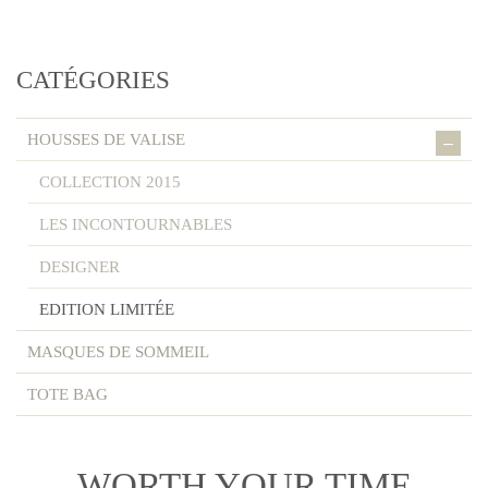
CATÉGORIES
HOUSSES DE VALISE
–
COLLECTION 2015
LES INCONTOURNABLES
DESIGNER
EDITION LIMITÉE
MASQUES DE SOMMEIL
TOTE BAG
WORTH YOUR TIME