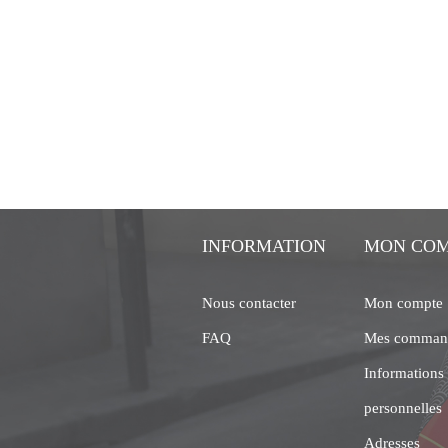
INFORMATION
MON COM
Nous contacter
Mon compte
FAQ
Mes comman
Informations
personnelles
Adresses