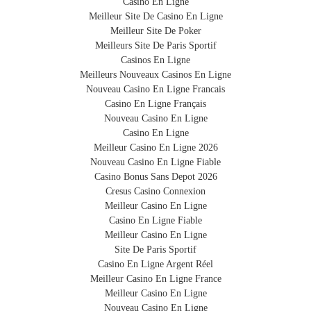
Casino En Ligne
Meilleur Site De Casino En Ligne
Meilleur Site De Poker
Meilleurs Site De Paris Sportif
Casinos En Ligne
Meilleurs Nouveaux Casinos En Ligne
Nouveau Casino En Ligne Francais
Casino En Ligne Français
Nouveau Casino En Ligne
Casino En Ligne
Meilleur Casino En Ligne 2026
Nouveau Casino En Ligne Fiable
Casino Bonus Sans Depot 2026
Cresus Casino Connexion
Meilleur Casino En Ligne
Casino En Ligne Fiable
Meilleur Casino En Ligne
Site De Paris Sportif
Casino En Ligne Argent Réel
Meilleur Casino En Ligne France
Meilleur Casino En Ligne
Nouveau Casino En Ligne