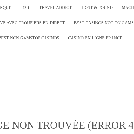
ARQUE
B2B
TRAVEL ADDICT
LOST & FOUND
MACH
IVE AVEC CROUPIERS EN DIRECT
BEST CASINOS NOT ON GAM
BEST NON GAMSTOP CASINOS
CASINO EN LIGNE FRANCE
GE NON TROUVÉE (ERROR 40