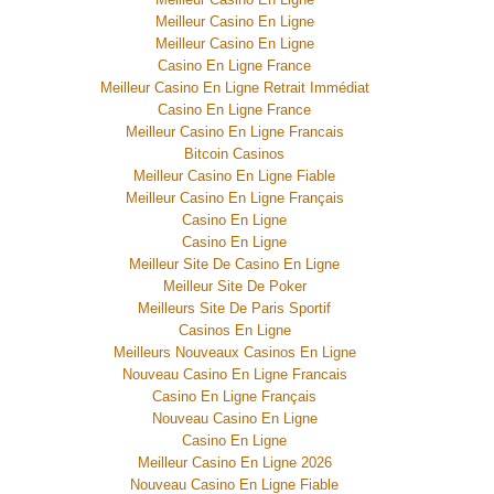
Meilleur Casino En Ligne
Meilleur Casino En Ligne
Casino En Ligne France
Meilleur Casino En Ligne Retrait Immédiat
Casino En Ligne France
Meilleur Casino En Ligne Francais
Bitcoin Casinos
Meilleur Casino En Ligne Fiable
Meilleur Casino En Ligne Français
Casino En Ligne
Casino En Ligne
Meilleur Site De Casino En Ligne
Meilleur Site De Poker
Meilleurs Site De Paris Sportif
Casinos En Ligne
Meilleurs Nouveaux Casinos En Ligne
Nouveau Casino En Ligne Francais
Casino En Ligne Français
Nouveau Casino En Ligne
Casino En Ligne
Meilleur Casino En Ligne 2026
Nouveau Casino En Ligne Fiable