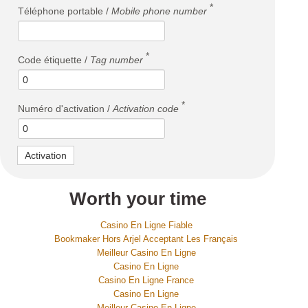
*
Téléphone portable /
Mobile phone number
*
Code étiquette /
Tag number
*
Numéro d'activation /
Activation code
Worth your time
Casino En Ligne Fiable
Bookmaker Hors Arjel Acceptant Les Français
Meilleur Casino En Ligne
Casino En Ligne
Casino En Ligne France
Casino En Ligne
Meilleur Casino En Ligne