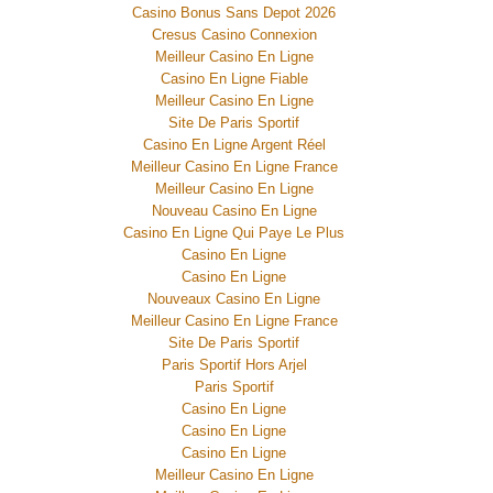
Casino Bonus Sans Depot 2026
Cresus Casino Connexion
Meilleur Casino En Ligne
Casino En Ligne Fiable
Meilleur Casino En Ligne
Site De Paris Sportif
Casino En Ligne Argent Réel
Meilleur Casino En Ligne France
Meilleur Casino En Ligne
Nouveau Casino En Ligne
Casino En Ligne Qui Paye Le Plus
Casino En Ligne
Casino En Ligne
Nouveaux Casino En Ligne
Meilleur Casino En Ligne France
Site De Paris Sportif
Paris Sportif Hors Arjel
Paris Sportif
Casino En Ligne
Casino En Ligne
Casino En Ligne
Meilleur Casino En Ligne