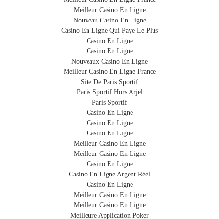
Meilleur Casino En Ligne
Nouveau Casino En Ligne
Casino En Ligne Qui Paye Le Plus
Casino En Ligne
Casino En Ligne
Nouveaux Casino En Ligne
Meilleur Casino En Ligne France
Site De Paris Sportif
Paris Sportif Hors Arjel
Paris Sportif
Casino En Ligne
Casino En Ligne
Casino En Ligne
Meilleur Casino En Ligne
Meilleur Casino En Ligne
Casino En Ligne
Casino En Ligne Argent Réel
Casino En Ligne
Meilleur Casino En Ligne
Meilleur Casino En Ligne
Meilleure Application Poker