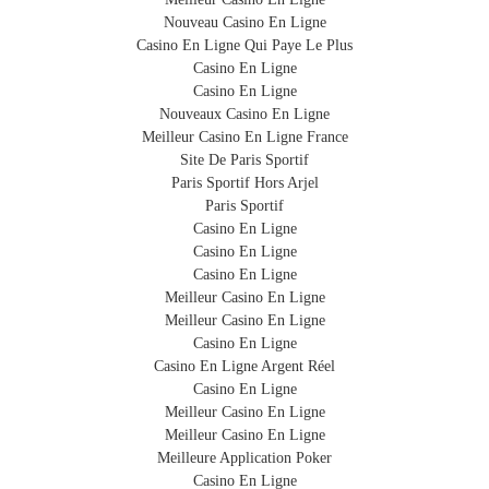
Nouveau Casino En Ligne
Casino En Ligne Qui Paye Le Plus
Casino En Ligne
Casino En Ligne
Nouveaux Casino En Ligne
Meilleur Casino En Ligne France
Site De Paris Sportif
Paris Sportif Hors Arjel
Paris Sportif
Casino En Ligne
Casino En Ligne
Casino En Ligne
Meilleur Casino En Ligne
Meilleur Casino En Ligne
Casino En Ligne
Casino En Ligne Argent Réel
Casino En Ligne
Meilleur Casino En Ligne
Meilleur Casino En Ligne
Meilleure Application Poker
Casino En Ligne