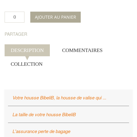
AJOUTER AU PANIER
PARTAGER
DESCRIPTION
COMMENTAIRES
COLLECTION
Votre housse BibeliB, la housse de valise qui ...
Protège
votre valise
La housse BibeliB offre une protection optimale contre
La taille de votre housse BibeliB
les rayures, les salissures, les liquides et les dommages
La housse BibeliB est à taille unique et universelle.
légers.
L'assurance perte de bagage
La haute résistance et l'élasticité du tissu de la housse
Sécurise
votre valise