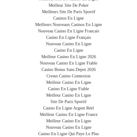
le QR code.
Meilleur Site De Poker
2. Hélas, votre bagage est égaré - comme 30 millions
Meilleurs Site De Paris Sportif
d'autres bagages par an.
Casinos En Ligne
3. Le personnel aéroportuaire identifie immédiatement
PROTECTRICE
Meilleurs Nouveaux Casinos En Ligne
votre valise parmi les autres bagages perdus et vous
Nouveau Casino En Ligne Francais
Elle protège votre valise contre les rayures et les
prévient de sa localisation.
Casino En Ligne Français
4. Vous recevez une alerte par email et par sms.
dommages légers.
Nouveau Casino En Ligne
5. Le personnel aéroportuaire vous restitue votre bagage.
Casino En Ligne
Meilleur Casino En Ligne 2026
Nouveau Casino En Ligne Fiable
ECOLOGIQUE
Casino Bonus Sans Depot 2026
Cresus Casino Connexion
Se délestant de l’image polluante du plastique, la
Meilleur Casino En Ligne
housse respecte l’environnement et le
Casino En Ligne Fiable
développement durable.
Meilleur Casino En Ligne
Site De Paris Sportif
IMPERMEABLE
Casino En Ligne Argent Réel
Meilleur Casino En Ligne France
Elle n’absorbe pas l’eau de telle sorte que la pluie et
Meilleur Casino En Ligne
les liquides ruissellent sur votre valise.
Nouveau Casino En Ligne
Casino En Ligne Qui Paye Le Plus