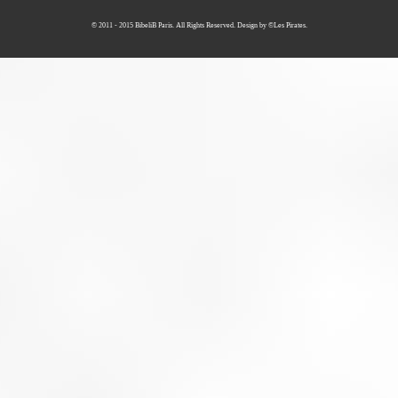
couvrant la perte et le vol de votre valise ou trolley. Housse Color blocking-B
© 2011 - 2015 BibeliB Paris. All Rights Reserved. Design by ©Les Pirates.