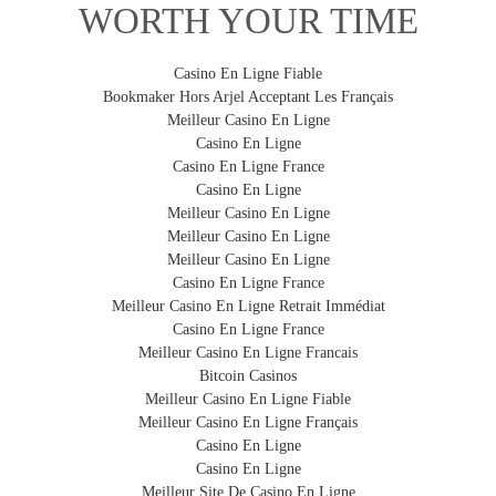
WORTH YOUR TIME
Anonyme
:
le personnel aéroportuaire n'a aucune
information sur le propriétaire de la valise.
Casino En Ligne Fiable
Permanent et flexible :
pas besoin de remplir une
Bookmaker Hors Arjel Acceptant Les Français
INTELLIGENTE
nouvelle étiquette à chaque fois que vous voyagez ou
Meilleur Casino En Ligne
changez de valise.
Son
système de traçabilité
intégré permet de
Casino En Ligne
retrouver votre valise.
Casino En Ligne France
Robuste :
parce que votre étiquette fait partie intégrante
Casino En Ligne
de la housse, elle ne peut pas être arrachée.
Meilleur Casino En Ligne
Dissuasif :
une preuve visible de propriété réduit les
Meilleur Casino En Ligne
risques de vol.
Meilleur Casino En Ligne
SIMPLE
Casino En Ligne France
Conforme aux lois locales :
de nombreux pays, aéroports,
La housse se met ou s’enlève en 30 secondes.
Meilleur Casino En Ligne Retrait Immédiat
gares, transporteurs, compagnies aériennes requièrent
Casino En Ligne France
l'identification obligatoire des bagages.
Meilleur Casino En Ligne Francais
Bitcoin Casinos
Meilleur Casino En Ligne Fiable
Comment fonctionne le système de traçabilité de ma
EXTENSIBLE
Meilleur Casino En Ligne Français
housse ?
Elle s’adapte sur la majorité des valises qui vont en
Casino En Ligne
1. Activation de votre housse BibeliB sur le site
Casino En Ligne
soute (de 60 à 86 cm).
www.BibeliB.com ou avec votre smartphone en flashant
Meilleur Site De Casino En Ligne