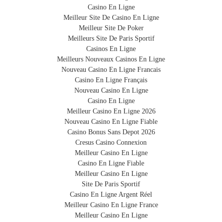
Casino En Ligne
soute (de 60 à 86 cm).
www.BibeliB.com ou avec votre smartphone en flashant
Meilleur Site De Casino En Ligne
le QR code.
Meilleur Site De Poker
2. Hélas, votre bagage est égaré - comme 30 millions
Meilleurs Site De Paris Sportif
d'autres bagages par an.
Casinos En Ligne
3. Le personnel aéroportuaire identifie immédiatement
PROTECTRICE
Meilleurs Nouveaux Casinos En Ligne
votre valise parmi les autres bagages perdus et vous
Nouveau Casino En Ligne Francais
Elle protège votre valise contre les rayures et les
prévient de sa localisation.
Casino En Ligne Français
4. Vous recevez une alerte par email et par sms.
dommages légers.
Nouveau Casino En Ligne
5. Le personnel aéroportuaire vous restitue votre bagage.
Casino En Ligne
Meilleur Casino En Ligne 2026
Nouveau Casino En Ligne Fiable
ECOLOGIQUE
Casino Bonus Sans Depot 2026
Cresus Casino Connexion
Se délestant de l’image polluante du plastique, la
Meilleur Casino En Ligne
housse respecte l’environnement et le
Casino En Ligne Fiable
développement durable.
Meilleur Casino En Ligne
Site De Paris Sportif
IMPERMEABLE
Casino En Ligne Argent Réel
Meilleur Casino En Ligne France
Elle n’absorbe pas l’eau de telle sorte que la pluie et
Meilleur Casino En Ligne
les liquides ruissellent sur votre valise.