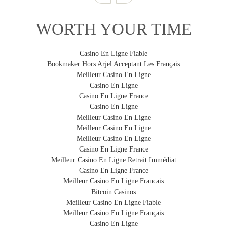
l'accessoire indispensable pour protéger vos valises
C. Ranger la housse dans sa pochette.
Le système de traçabilité "Lost and Found" est :
des chocs, rayures et des dommages légers.
D. C’est fait, votre housse est rangée !
WORTH YOUR TIME
Anonyme
:
le personnel aéroportuaire n'a aucune
information sur le propriétaire de la valise.
Casino En Ligne Fiable
Permanent et flexible :
pas besoin de remplir une
Bookmaker Hors Arjel Acceptant Les Français
INTELLIGENTE
nouvelle étiquette à chaque fois que vous voyagez ou
Meilleur Casino En Ligne
changez de valise.
Son
système de traçabilité
intégré permet de
Casino En Ligne
retrouver votre valise.
Casino En Ligne France
Robuste :
parce que votre étiquette fait partie intégrante
Casino En Ligne
de la housse, elle ne peut pas être arrachée.
Meilleur Casino En Ligne
Dissuasif :
une preuve visible de propriété réduit les
Meilleur Casino En Ligne
risques de vol.
Meilleur Casino En Ligne
SIMPLE
Casino En Ligne France
Conforme aux lois locales :
de nombreux pays, aéroports,
La housse se met ou s’enlève en 30 secondes.
Meilleur Casino En Ligne Retrait Immédiat
gares, transporteurs, compagnies aériennes requièrent
Casino En Ligne France
l'identification obligatoire des bagages.
Meilleur Casino En Ligne Francais
Bitcoin Casinos
Meilleur Casino En Ligne Fiable
Comment fonctionne le système de traçabilité de ma
EXTENSIBLE
Meilleur Casino En Ligne Français
housse ?
Elle s’adapte sur la majorité des valises qui vont en
Casino En Ligne
1. Activation de votre housse BibeliB sur le site