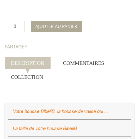
AJOUTER AU PANIER
PARTAGER
DESCRIPTION
COMMENTAIRES
COLLECTION
Votre housse BibeliB, la housse de valise qui ...
Protège
votre valise
La housse BibeliB offre une protection optimale contre
La taille de votre housse BibeliB
les rayures, les salissures, les liquides et les dommages
La housse BibeliB est à taille unique et universelle.
légers.